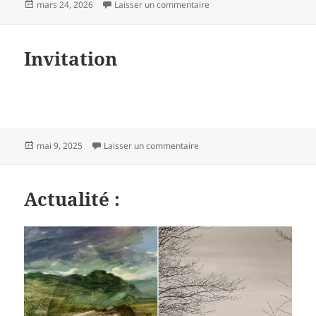
Publié
sur Départ en Gare de Rich
mars 24, 2026
Laisser un commentaire
le
Invitation
Publié
sur Invitation
mai 9, 2025
Laisser un commentaire
le
Actualité :