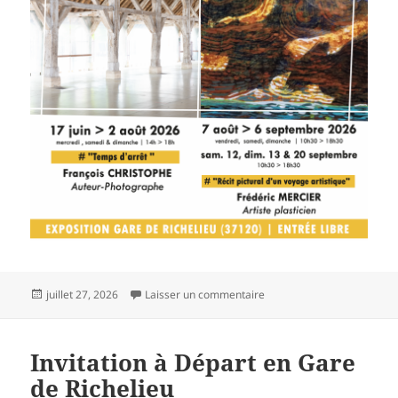
Publié
sur En résidence du 7 août
juillet 27, 2026
Laisser un commentaire
le
Invitation à Départ en Gare
de Richelieu