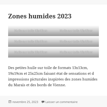
le
Zones humides 2023
Huile sur toile 13x13cm
Huile sur toile 13x13cm
Huile sur toile 13x13cm
Huile sur toile 13x13cm
Huile sur toile 13x13cm
Huile sur toile 13x13cm
Des petites huile sur toile de formats 13x13cm,
19x19cm et 25x25cm faisant état de sensations et d
impressions picturales inspirées des zones humides
du Marais et des bords de Vienne.
Publié
sur Zones humides 2
novembre 25, 2023
Laisser un commentaire
le