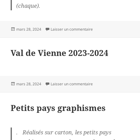
(chaque).
Publié
sur Val de Vienne diptyque
mars 28, 2024
Laisser un commentaire
le
Val de Vienne 2023-2024
Publié
sur Val de Vienne 2023-20
mars 28, 2024
Laisser un commentaire
le
Petits pays graphismes
. R
éalisés sur carton, les petits pays