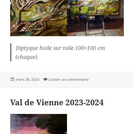
Diptyque huile sur toile 100×100 cm
(chaque).
Publié
sur Val de Vienne diptyque
mars 28, 2024
Laisser un commentaire
le
Val de Vienne 2023-2024