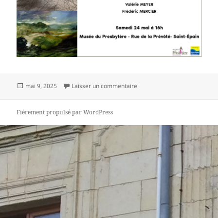
Publié
sur Invitation
mai 9, 2025
Laisser un commentaire
le
Fièrement propulsé par WordPress