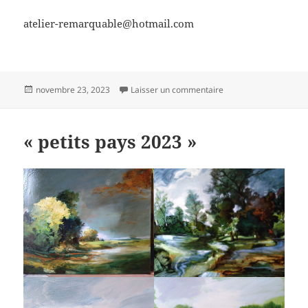
atelier-remarquable@hotmail.com
Publié
sur L atelier Remarqu
novembre 23, 2023
Laisser un commentaire
le
« petits pays 2023 »