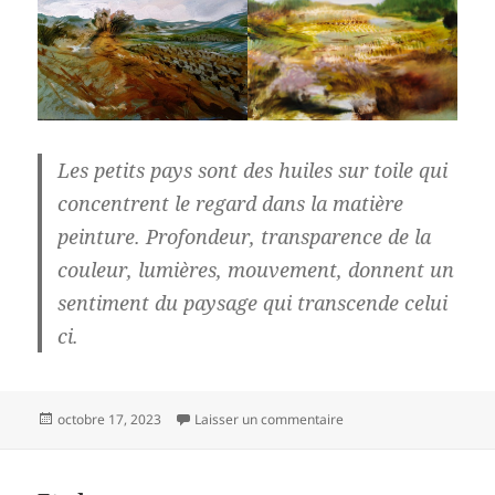
L
es petits pays sont des huiles sur toile qui
concentrent le regard dans la matière
peinture. Profondeur, transparence de la
couleur, lumières, mouvement, donnent un
sentiment du paysage qui transcende celui
ci.
Publié
sur « petits pays 2023 »
octobre 17, 2023
Laisser un commentaire
le